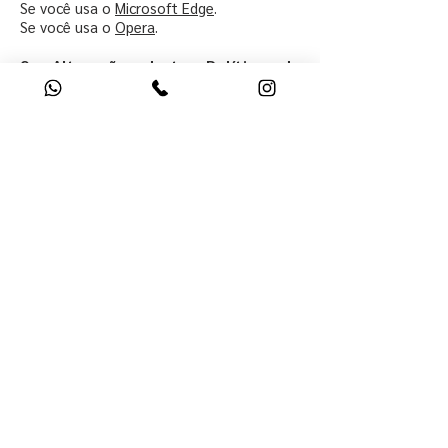
Se você usa o
Microsoft Edge
.
Se você usa o
Opera
.
9. Alteração desta Política de
Privacidade
A atual versão da Política de Privacidade
foi formulada e atualizada pela última vez
em: 30/07/21.
Reservamos o direito de modificar essa
Política de Privacidade a qualquer tempo,
principalmente em função da adequação a
eventuais alterações feitas em nosso site
ou em âmbito legislativo. Recomendamos
que você a revise com frequência.
Eventuais alterações entrarão em vigor a
partir de sua publicação em nosso site e
sempre lhe notificaremos acerca das
mudanças ocorridas.
Ao utilizar nossos serviços e fornecer seus
dados pessoais após tais modificações,
você as consente.
10. Responsabilidade